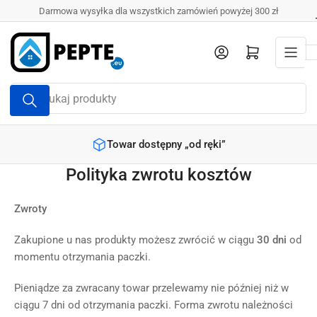
Przejdź
Darmowa wysyłka dla wszystkich zamówień powyżej 300 zł
do
treści
Zaloguj się
Otwórz mini koszyk
Wyszukaj
produkty
Towar dostępny „od ręki”
Polityka zwrotu kosztów
Zwroty
Zakupione u nas produkty możesz zwrócić w ciągu
30 dni
od
momentu otrzymania paczki.
Pieniądze za zwracany towar przelewamy nie później niż w
ciągu 7 dni od otrzymania paczki. Forma zwrotu należności