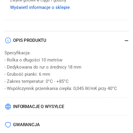
Zwykle gotowe w ciągu 1 godziny
średnica
średnica
Wyświetl informacje o sklepie
18
18
mm,
mm,
grubość
grubość
6
6
mm,
mm,
OPIS PRODUKTU
zwój
zwój
10
10
Specyfikacja:
mb
mb
- Rolka o długości 10 metrów
- Dedykowana do rur o średnicy 18 mm
- Grubość pianki: 6 mm
- Zakres temperatur: 0°C - +85°C
- Współczynnik przenikania ciepła: 0,045 W/mK przy 40°C
INFORMACJE O WYSYŁCE
GWARANCJA