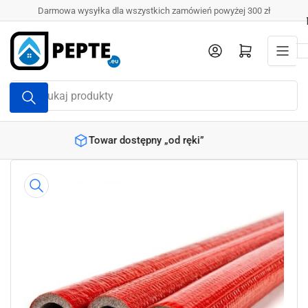
Przejdź
Darmowa wysyłka dla wszystkich zamówień powyżej 300 zł
do
treści
Zaloguj się
Otwórz mini koszyk
Wyszukaj
produkty
od ręki”
Produkty objęte gwarancją
Przejdź
do
informacji
o
produkcie
Otwórz