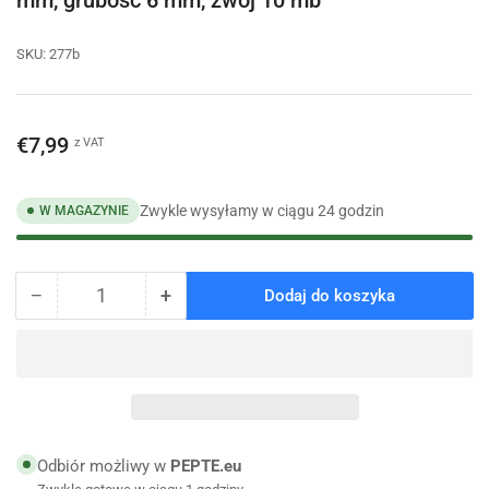
SKU:
277b
Cena
€7,99
z VAT
regularna
Zwykle wysyłamy w ciągu 24 godzin
W MAGAZYNIE
−
+
Dodaj do koszyka
Ilość
Zmniejsz
Zwiększ
ilość
ilość
dla
dla
Otulina
Otulina
do
do
rur
rur
z
z
pianki,
pianki,
Odbiór możliwy w
PEPTE.eu
czerwona,
czerwona,